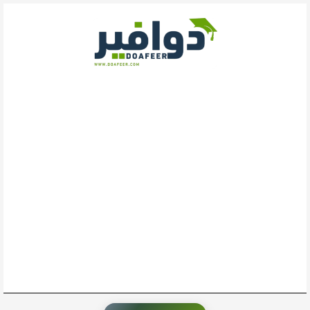
خطي
لى
لمحتوى