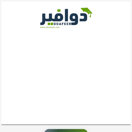
خطي
لى
لمحتوى