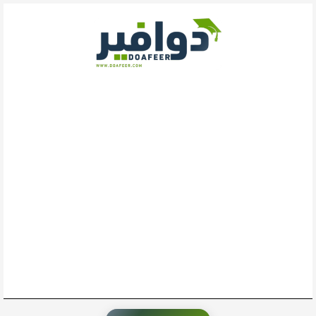
خطي
لى
لمحتوى