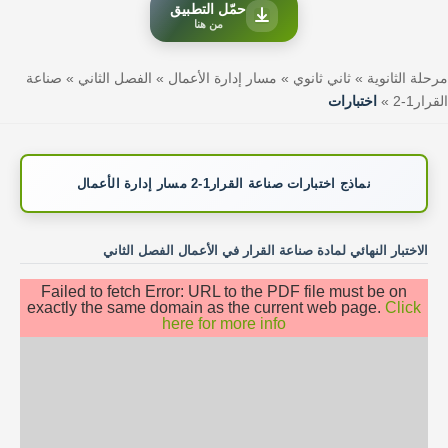
حمّل التطبيق
من هنا
مرحلة الثانوية
»
ثاني ثانوي
»
مسار إدارة الأعمال
»
الفصل الثاني
»
صناعة
القرار1-2
»
اختبارات
نماذج اختبارات صناعة القرار1-2 مسار إدارة الأعمال
الاختبار النهائي لمادة صناعة القرار في الأعمال الفصل الثاني
Failed to fetch Error: URL to the PDF file must be on
exactly the same domain as the current web page.
Click
here for more info