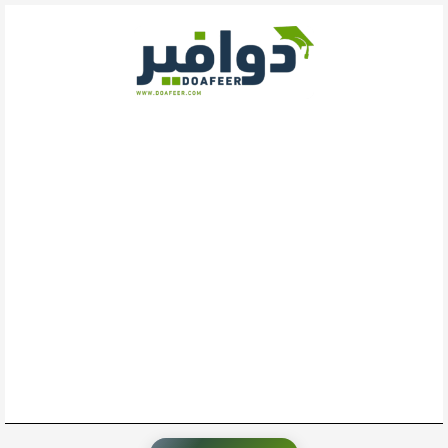
خطي
لى
لمحتوى