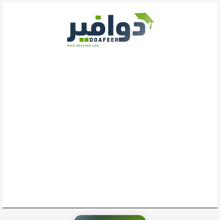
خطي
لى
لمحتوى