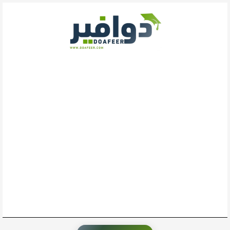
خطي
لى
لمحتوى