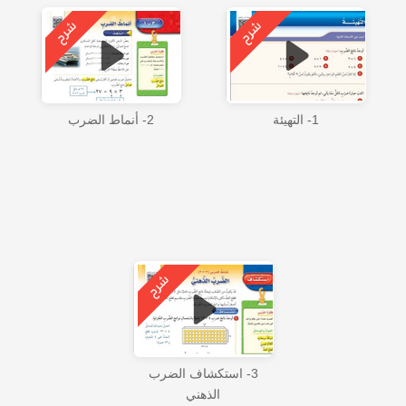
1- التهيئة
2- أنماط الضرب
3- استكشاف الضرب
الذهني