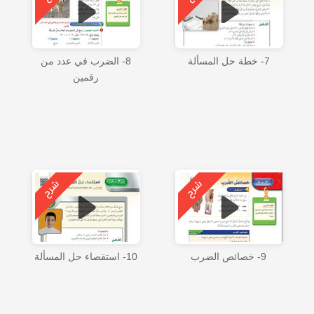
7- خطة حل المسألة
8- الضرب في عدد من
رقمين
9- خصائص الضرب
10- استقصاء حل المسألة