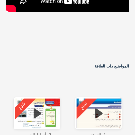
المواضيع ذات العلاقة
1- التهيئة
2- أنماط الضرب