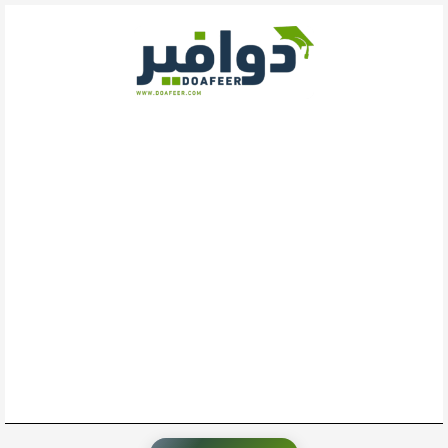
خطي
لى
لمحتوى