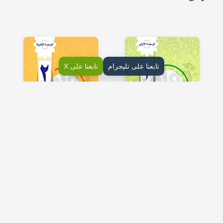
تابعنا على تليجرام
تابعنا على X
1- صحتي وسلامتي
2- مسكني