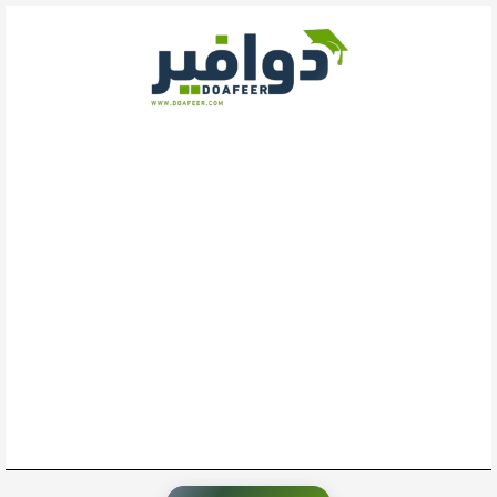
خطي
لى
لمحتوى