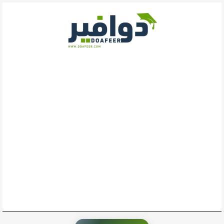
خطي
لى
لمحتوى