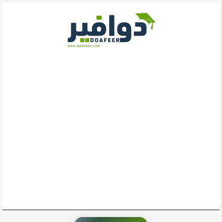
خطي
لى
لمحتوى