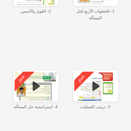
1- الخطوات الأربع لحل
2- القوى والأسس
المسألة
3- ترتيب العمليات
4- استراتيجية حل المسألة