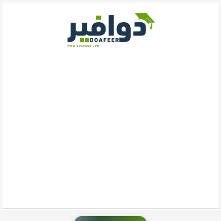
خطي
لى
لمحتوى