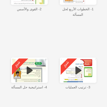
1- الخطوات الأربع لحل
2- القوى والأسس
المسألة
3- ترتيب العمليات
4- استراتيجية حل المسألة