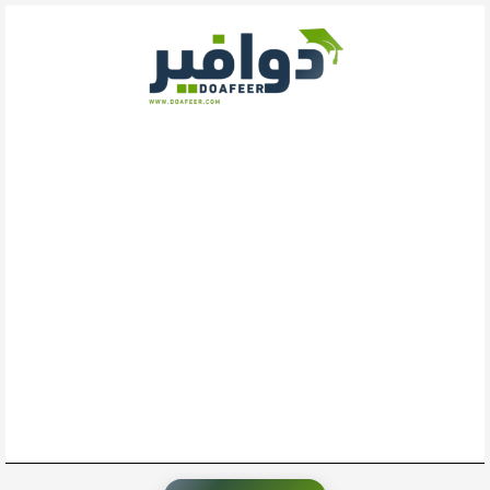
خطي
لى
لمحتوى