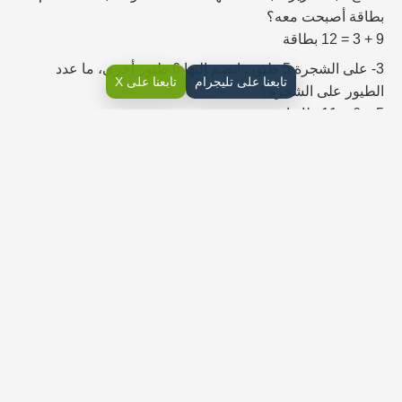
بطاقة أصبحت معه؟
9 + 3 = 12 بطاقة
3- على الشجرة 5 طيور، انضم إليها 6 طيور أخرى، ما عدد
تابعنا على تليجرام
تابعنا على X
الطيور على الشجرة؟
5 + 6 = 11 طائرا
4- في الحقل 11 حصاناً، ذهب 4 منها لشرب الماء، كم حصاناً
بقي؟
11 – 4 = 7 أحصنة
أتحدث
: كيف أستعمل خط الأعداد في عملية الطرح؟
عندما ابدأ بالعدد الاكبر ثم أعد تنازلياً يعده تكون الأعداد مرتبة
على خط الأعداد وهذا يساعد فى عملية الطرح
ملف البيانات:
يمتاز الحصان العربي بالجمال و الشجاعة و الرشاقة، فضلاً عن
الوجه الصغير الجميل، و العينين الواسعتين، و الأذنين الصغيرتين
تمرين
: في أحد الحقول 12 حصاناً، 3 منها بنية اللون، ما عدد
الأحصنة غير البنية؟