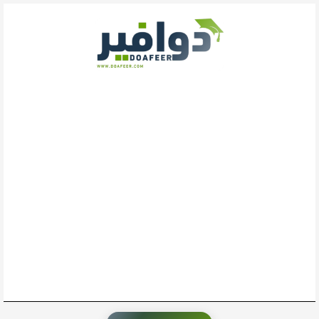
خطي
لى
لمحتوى