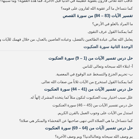
عاقب الله تعالى قارون بعقوبة عظيمة في الدنيا قبل الآخرة، فما هذه العقوبة؟ وما سببها؟
كما نتساءل ما أثر عقوبة الله لقارون على قومه؟
تفسير الآيات (83 – 84) من سورة القصص
ما المراد بالعلو في الأرض؟
كما يمكننا القول عرف التقوى.
يعامل الله تعالى عبادة الطائعين بالفضل، وعباده العاصين بالعدل، من خلال فهمك للآيات 
الوحدة الثانية سورة العنكبوت
حل درس تفسير الآيات من (1 – 9) سورة العنكبوت
أ- ابتلاء الله سبحانه وتعالى للناس.
ب- تحريم الجزع والتسخط عند الوقوع في المعصية.
كما يمكننا القول استخرج من الآيات ثلاثاً من صفات الله تعالى.
حل درس تفسير الآيات من (41 – 44) سورة العنكبوت
علل سبب اختيار بيت العنكبوت لتكون مثلاً لما يتخذه المشرك إلهاً له.
حل درس تفسير الآيات من (45 – 46) سورة العنكبوت
استدل من الآيات على وجوب العمل بالقرن الكريم.
كما نتساءل ما هي الصلاة التي تنهى صاحبها عن الفحشاء والمنكر هي صلاة؟
حل درس تفسير اآيات من (64 – 69) سورة العنكبوت
بم وصف الله سبحانه وتعالىالدنيا؟ وبم وصف الآخرة؟