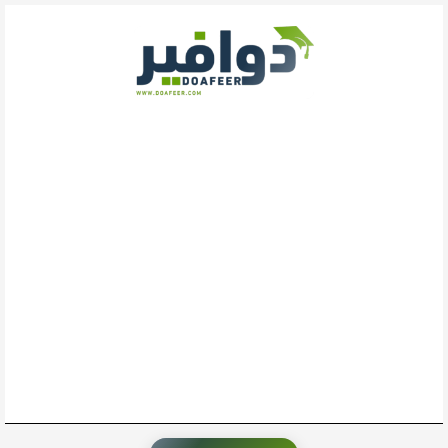
خطي
لى
لمحتوى