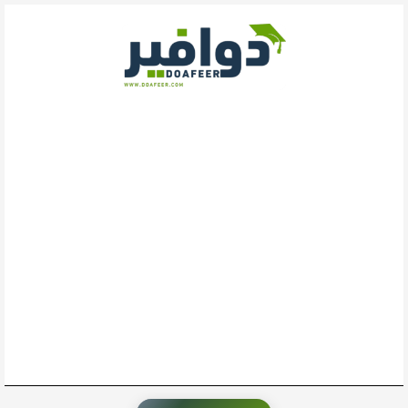
خطي
لى
لمحتوى