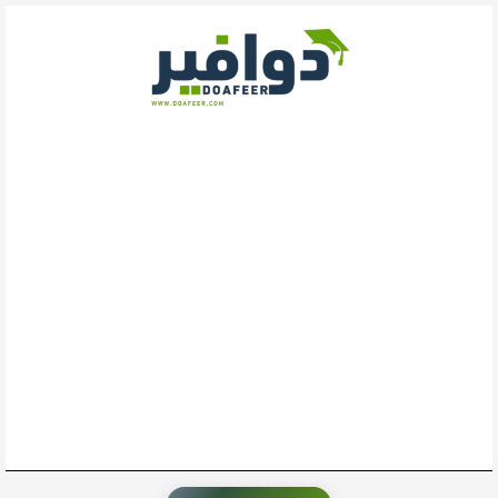
خطي
لى
لمحتوى