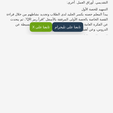
التقديمي. أوراق العمل. أخرى:
التمهيد للحصة الأول
يبدأ المعلم حصته بكسر الجليد لدى الطلاب وتجديد نشاطهم من خلال قراءة
القصة الخاصة بالحصة الأولى المرفقة بالأسفل “اقرأ رمز QR”، ثم يتحدث
عن الفكرة العامة للمقرر والوحدات التي يتضمنها، ولمحة بسيطة عن
تابعنا على تليجرام
تابعنا على X
الدروس، وعن أهمية هذا المقرر ثم يباشر الشرح.
التمهيد للحصة الثاني
يبدأ المعلم حصته بتحفيز الطلاب وزيادة تركيزهم من خلال قراءة القصة
الخاصة بالحصة الثانية المرفقة بالأسفل “اقرأ رمز QR”، ثم يتطرق المعلم
لمراجعة الطلاب حول مضمون الحصة السابقة، ومناقشتهم بشأن الواجب
المنزلي “التدريب الأول والثالث”، ثم يبدأ مع الطلاب استكمال الدرس وحل
باقي التدريبات بمشاركة الطلاب.
أهداف الدرس
يتوقع من الطالب مع نهاية الدرس أن يكون لديه المعرفة التالية: استراتيجية
التدريس نشاطات طلابية “التقويم المرحلي”
أنشطة صفية أسئلة شفهية / ختم الدرس
1- أن يفسر الطالب ماهية مستندات الأعمال الرقمية.
2- أن يعرف الطالب أنواع مستندات الأعمال.
3- أن يميز الطالب بين الصيغة الرسمية والغير رسمية في كتابة مستندات
الأعمال.
4- أن يفهم الطالب أسلوب الكتابة في مستندات الأعمال الرقمية.