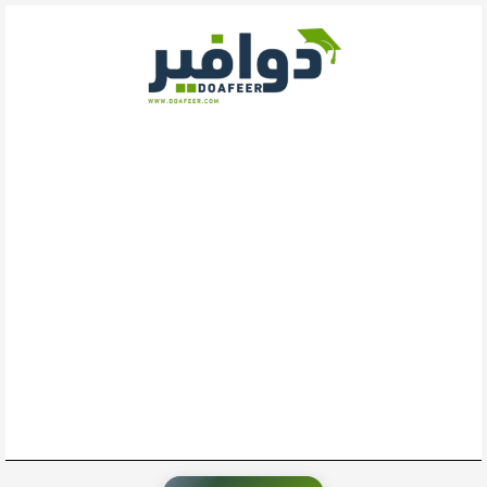
خطي
لى
لمحتوى