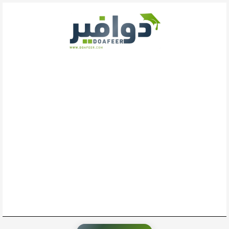
خطي
لى
لمحتوى