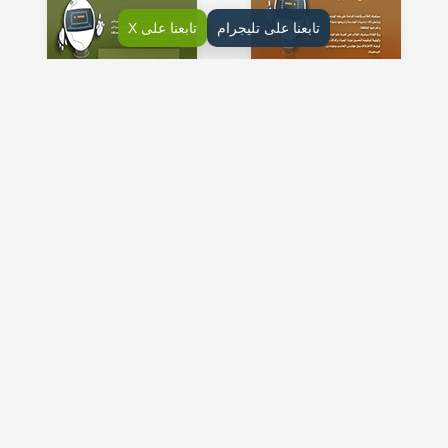
تابعنا على تليجرام
تابعنا على X
1- أساسيات الهندسة
2- الهندسة الكهربائية
5- محاكاة نظام التحكم
3- الدوائر الرقمية
الدقيق