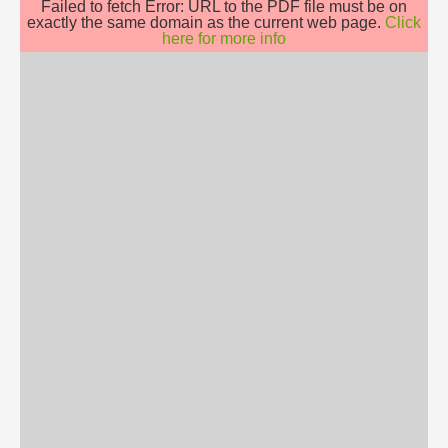
Failed to fetch Error: URL to the PDF file must be on
exactly the same domain as the current web page.
Click
here for more info