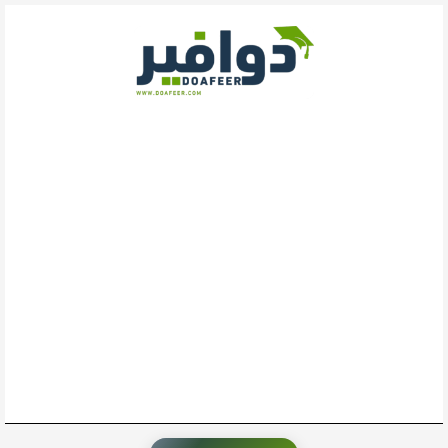
خطي
لى
لمحتوى