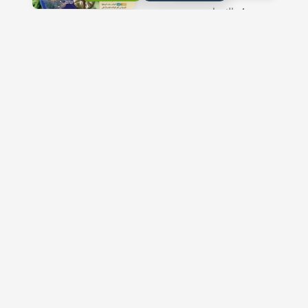
4- الثدييات
5- مقدمة في النباتات
6- تركيب النبات ووظائف
7- التكاثر في النباتات
أجزائه
الزهرية