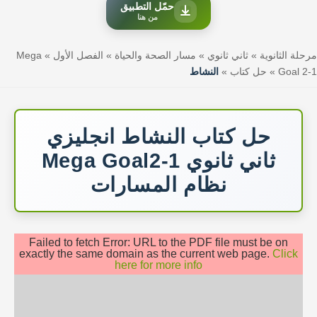
حمّل التطبيق
من هنا
مرحلة الثانوية
»
ثاني ثانوي
»
مسار الصحة والحياة
»
الفصل الأول
»
Mega
Goal 2-1
»
حل كتاب
»
النشاط
حل كتاب النشاط انجليزي
ثاني ثانوي Mega Goal2-1
نظام المسارات
Failed to fetch Error: URL to the PDF file must be on
exactly the same domain as the current web page.
Click
here for more info