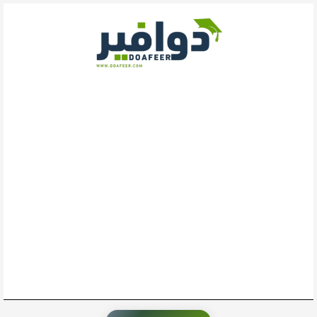
خطي
لى
لمحتوى