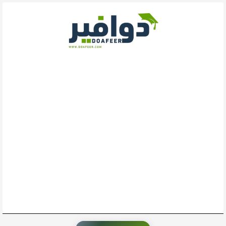
خطي
لى
لمحتوى